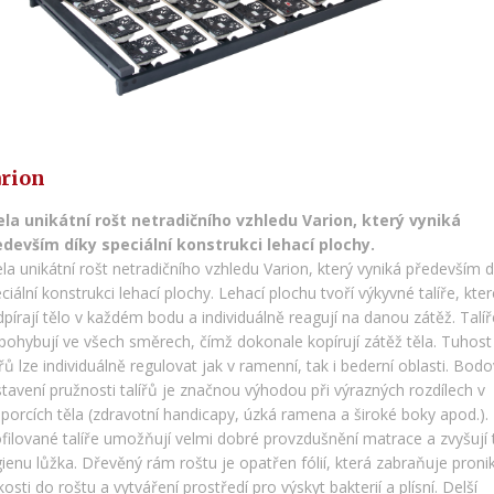
rion
ela unikátní rošt netradičního vzhledu Varion, který vyniká
edevším díky speciální konstrukci lehací plochy.
la unikátní rošt netradičního vzhledu Varion, který vyniká především d
ciální konstrukci lehací plochy. Lehací plochu tvoří výkyvné talíře, kter
pírají tělo v každém bodu a individuálně reagují na danou zátěž. Talíř
pohybují ve všech směrech, čímž dokonale kopírují zátěž těla. Tuhost
ířů lze individuálně regulovat jak v ramenní, tak i bederní oblasti. Bod
tavení pružnosti talířů je značnou výhodou při výrazných rozdílech v
porcích těla (zdravotní handicapy, úzká ramena a široké boky apod.).
filované talíře umožňují velmi dobré provzdušnění matrace a zvyšují 
ienu lůžka. Dřevěný rám roštu je opatřen fólií, která zabraňuje proni
kosti do roštu a vytváření prostředí pro výskyt bakterií a plísní. Delší