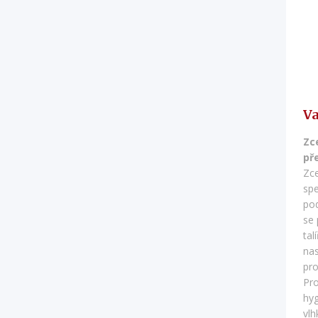
Va
Zc
př
Zce
spe
pod
se 
tal
nas
pro
Pro
hyg
vlh