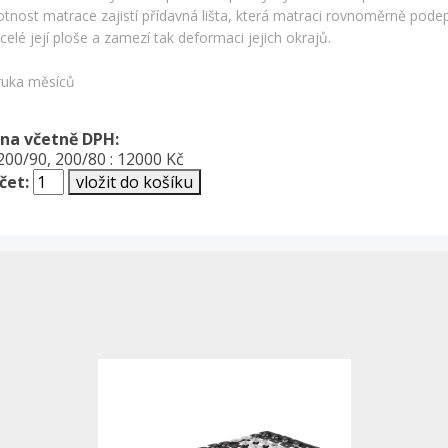
otnost matrace zajistí přídavná lišta, která matraci rovnoměrně pode
celé její ploše a zamezí tak deformaci jejich okrajů.
ruka měsíců
na včetně DPH:
00/90, 200/80 : 12000 Kč
čet: