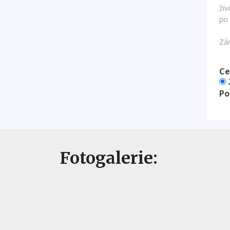
živ
po 
Zá
Ce
2
Po
Fotogalerie: